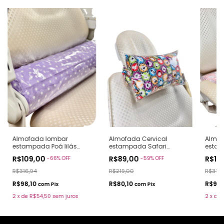
Almofada lombar
Almofada Cervical
Almof
estampada Poá lilás
estampada Safari
estam
(pronto envio)
divertido(pronto envio)
rosa (
R$109,00
R$89,00
R$10
-
66
%
OFF
-
59
%
OFF
R$316,94
R$219,00
R$316,
R$98,10
R$80,10
R$98,
com
Pix
com
Pix
2
x
de
R$54,50
sem juros
2
x
de