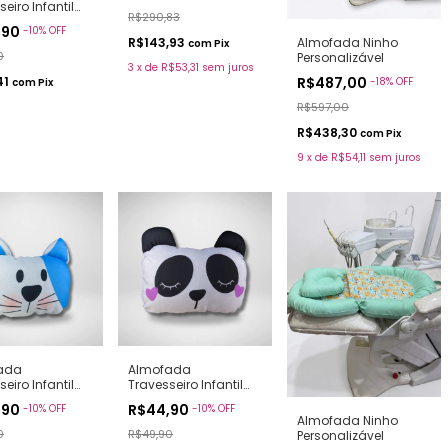
eiro Infantil
(3 Unidades)
R$290,83
nho Feliz
,90
-
10
%
OFF
Almofada Ninho
R$143,93
com
Pix
0
Personalizável
3
x
de
R$53,31
sem juros
41
R$487,00
-
18
%
OFF
com
Pix
R$597,00
R$438,30
com
Pix
9
x
de
R$54,11
sem juros
ada
Almofada
eiro Infantil
Travesseiro Infantil
ho Aconchego
Panda Sonhador
,90
R$44,90
-
10
%
OFF
-
10
%
OFF
Almofada Ninho
0
R$49,90
Personalizável