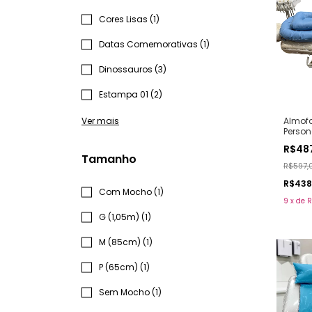
Cores Lisas (1)
Datas Comemorativas (1)
Dinossauros (3)
Estampa 01 (2)
Almof
Ver mais
Person
R$48
Tamanho
R$597,
R$438
Com Mocho (1)
9
x
de
R
G (1,05m) (1)
M (85cm) (1)
P (65cm) (1)
Sem Mocho (1)