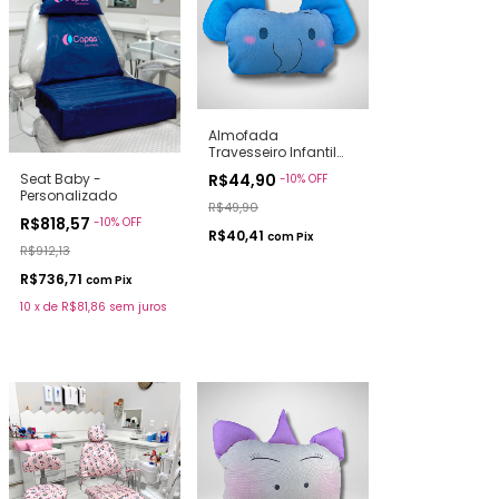
Almofada
Travesseiro Infantil
Elefantinho
Seat Baby -
R$44,90
-
10
%
OFF
Personalizado
R$49,90
R$818,57
-
10
%
OFF
R$40,41
com
Pix
R$912,13
R$736,71
com
Pix
10
x
de
R$81,86
sem juros