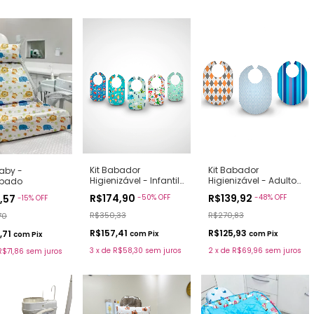
Kit Babador
Kit Babador
aby -
Higienizável - Infantil
Higienizável - Adulto
pado
(5 Unidades)
(3 Unidades)
R$174,90
R$139,92
-
50
%
OFF
-
48
%
OFF
8,57
-
15
%
OFF
R$350,33
R$270,83
70
R$157,41
R$125,93
,71
com
Pix
com
Pix
com
Pix
3
x
de
R$58,30
sem juros
2
x
de
R$69,96
sem juros
R$71,86
sem juros