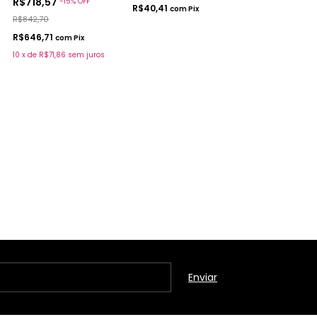
R$718,57
-
15
%
OFF
R$40,41
com
Pix
R$842,70
R$646,71
com
Pix
10
x
de
R$71,86
sem juros