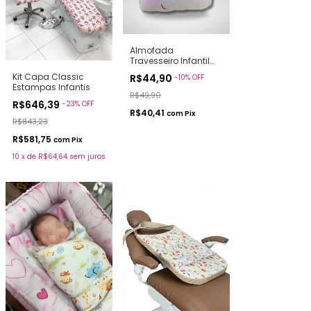
Almofada
Travesseiro Infantil
Unicórnio Sonhador
Kit Capa Classic
R$44,90
-
10
%
OFF
Estampas Infantis
R$49,90
R$646,39
-
23
%
OFF
R$40,41
com
Pix
R$843,23
R$581,75
com
Pix
10
x
de
R$64,64
sem juros