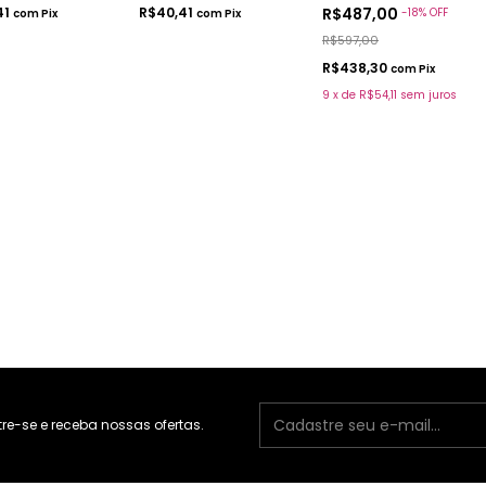
41
R$40,41
R$487,00
-
18
%
OFF
com
Pix
com
Pix
R$597,00
R$438,30
com
Pix
9
x
de
R$54,11
sem juros
e-se e receba nossas ofertas.