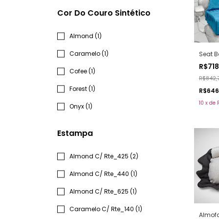
Cor Do Couro Sintético
Almond (1)
Caramelo (1)
Seat B
R$71
Cofee (1)
R$842,
Forest (1)
R$646
10
x
de
Onyx (1)
Estampa
Almond C/ Rte_425 (2)
Almond C/ Rte_440 (1)
Almond C/ Rte_625 (1)
Caramelo C/ Rte_140 (1)
Almof