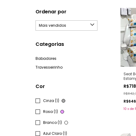
Ordenar por
Categorias
Babadores
Travesseirinho
Seat B
Estam
Cor
R$71
R$842,
Cinza (1)
R$646
10
x
de
Rosa (1)
Branco (1)
Azul Claro (1)