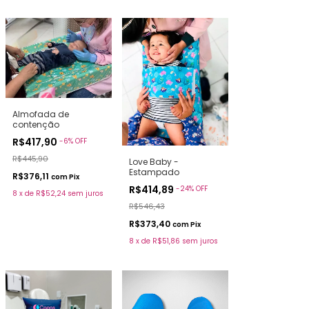
Almofada de
contenção
R$417,90
-
6
%
OFF
R$445,90
Love Baby -
Estampado
R$376,11
com
Pix
R$414,89
-
24
%
OFF
8
x
de
R$52,24
sem juros
R$546,43
R$373,40
com
Pix
8
x
de
R$51,86
sem juros