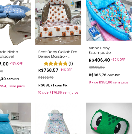
Ninho Baby -
Seat Baby Collab Dra
ada Ninho
Estampado
Denise Maistro -
alizável
R$406,40
-
30
%
OFF
Estampa Capivara
(1)
7,00
-
18
%
OFF
""Lurde""
R$583,00
R$768,57
-
14
%
OFF
00
R$365,76
com
Pix
R$892,70
,30
com
Pix
8
x
de
R$50,80
sem juros
R$691,71
com
Pix
$54,11
sem juros
10
x
de
R$76,86
sem juros