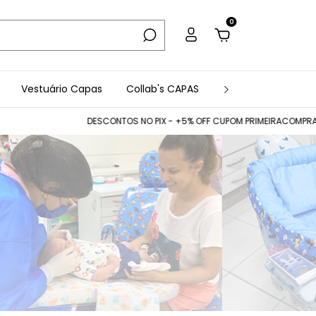
0
Vestuário Capas
Collab's CAPAS
Acessórios
Co
DESCONTOS NO PIX - +5% OFF CUPOM PRIMEIRACOMPRA - FRETE FIXO