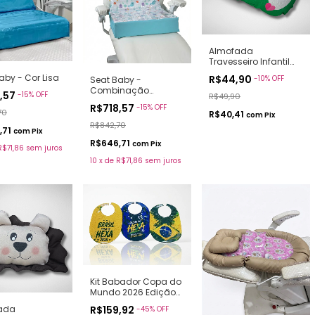
Almofada
Travesseiro Infantil
Dino Fofinho
aby - Cor Lisa
R$44,90
-
10
%
OFF
Seat Baby -
Combinação
8,57
-
15
%
OFF
R$49,90
Essence (Couro
R$718,57
-
15
%
OFF
Sintético) + Estampa
70
R$40,41
com
Pix
R$842,70
,71
com
Pix
R$646,71
com
Pix
R$71,86
sem juros
10
x
de
R$71,86
sem juros
Kit Babador Copa do
Mundo 2026 Edição
Especial -
ada
R$159,92
-
45
%
OFF
Higienizável - Adulto