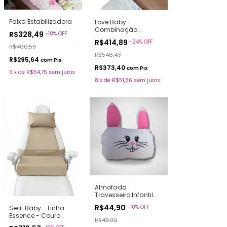
Faixa Estabilizadora
Love Baby -
Combinação
R$328,49
-
18
%
OFF
Essence (Couro
R$414,89
-
24
%
OFF
Sintético) + Estampa
R$400,59
R$546,43
R$295,64
com
Pix
R$373,40
com
Pix
6
x
de
R$54,75
sem juros
8
x
de
R$51,86
sem juros
Almofada
Travesseiro Infantil
Coelhinho
R$44,90
-
10
%
OFF
Seat Baby - Linha
Encantado
Essence - Couro
R$49,90
Sintético