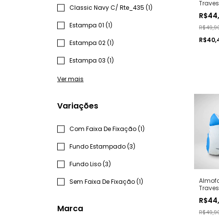
Travess
Classic Navy C/ Rte_435 (1)
Leãozi
R$44
Estampa 01 (1)
R$49,9
R$40,
Estampa 02 (1)
Estampa 03 (1)
Ver mais
Variações
Com Faixa De Fixação (1)
Fundo Estampado (3)
Fundo Liso (3)
Almof
Sem Faixa De Fixação (1)
Travess
Gatin
R$44
Marca
R$49,9