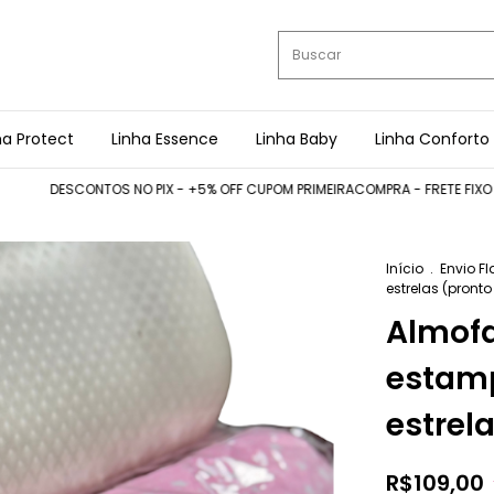
ha Protect
Linha Essence
Linha Baby
Linha Conforto
DESCONTOS NO PIX - +5% OFF CUPOM PRIMEIRACOMPRA - FRETE FIXO TODO O
Início
.
Envio F
estrelas (pronto
Almof
estam
estrel
R$109,00