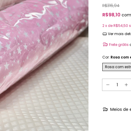
R$316,94
R$98,10
co
2
x de
R$54,50
s
Ver mais det
Frete grátis
Cor:
Rosa com 
Rosa com estr
Meios de 