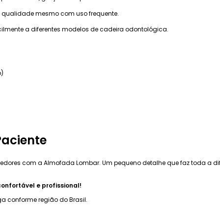
a qualidade mesmo com uso frequente.
lmente a diferentes modelos de cadeira odontológica.
o)
Paciente
edores com a Almofada Lombar. Um pequeno detalhe que faz toda a dif
nfortável e profissional!
ega conforme região do Brasil.