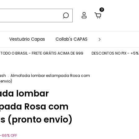
0
Vestuário Capas
Collab's CAPAS
Acessórios
Co
 BRASIL - FRETE GRÁTIS ACIMA DE 999
DESCONTOS NO PIX - +5% OFF CU
lash
.
Almofada lombar estampada Rosa com
 envio)
ada lombar
pada Rosa com
as (pronto envio)
-
66
%
OFF