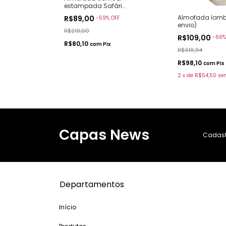
estampada Safári
Bebê(pronto envio)
Almofada lomba
cal
R$89,00
-
59
%
OFF
envio)
ari
R$219,00
 envio)
R$109,00
-
66
OFF
R$80,10
com
Pix
R$316,94
R$98,10
com
Pix
2
x
de
R$54,50
se
Capas News
Cadastr
Departamentos
Início