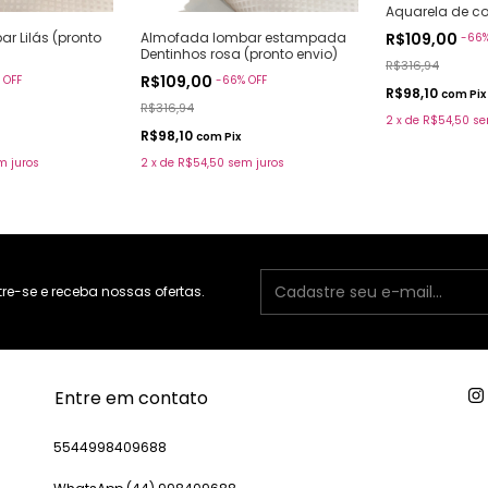
Aquarela de co
envio)
r Lilás (pronto
R$109,00
Almofada lombar estampada
-
66
Dentinhos rosa (pronto envio)
R$316,94
R$109,00
%
OFF
-
66
%
OFF
R$98,10
com
Pix
R$316,94
2
x
de
R$54,50
se
R$98,10
com
Pix
m juros
2
x
de
R$54,50
sem juros
e-se e receba nossas ofertas.
Entre em contato
5544998409688