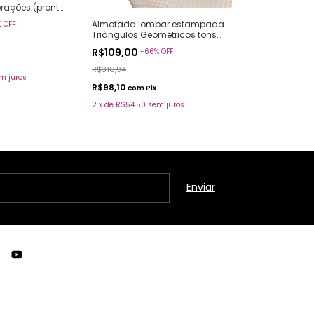
rações (pronto
Almofada lombar estampada
Almofada lom
%
OFF
Triângulos Geométricos tons
Poá lilás (pron
rosa (pronto envio)
R$109,00
R$109,00
-
66
%
OFF
-
66
R$316,94
R$316,94
m juros
R$98,10
R$98,10
com
Pix
com
Pix
2
x
de
R$54,50
sem juros
2
x
de
R$54,50
se