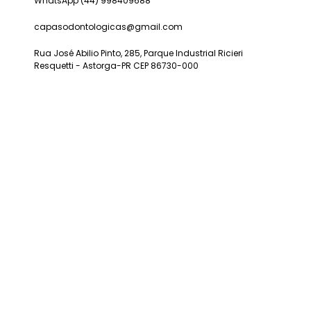
WhatsApp (44) 998409688
capasodontologicas@gmail.com
Rua José Abilio Pinto, 285, Parque Industrial Ricieri
Resquetti - Astorga-PR CEP 86730-000