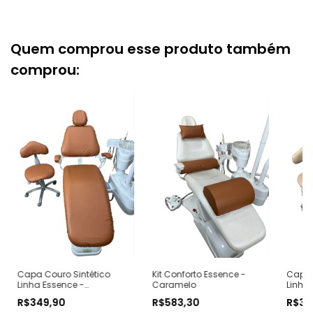
Quem comprou esse produto também
comprou:
Capa Couro Sintético
Kit Conforto Essence -
Capa 
Linha Essence -
Caramelo
Linha
Caramelo
R$349,90
R$583,30
R$34