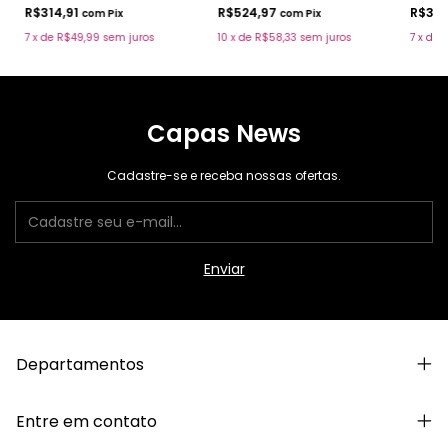
R$314,91
R$524,97
R$314
com
Pix
com
Pix
7
x
de
R$49,99
sem juros
10
x
de
R$58,33
sem juros
7
x
de
R
Capas News
Cadastre-se e receba nossas ofertas.
Departamentos
Entre em contato