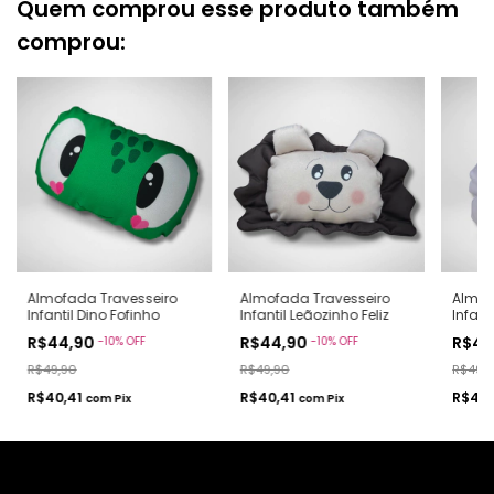
Quem comprou esse produto também
comprou:
Almofada Travesseiro
Almofada Travesseiro
Almof
Infantil Dino Fofinho
Infantil Leãozinho Feliz
Infant
Enca
R$44,90
R$44,90
R$44
-
10
%
OFF
-
10
%
OFF
R$49,90
R$49,90
R$49,
R$40,41
R$40,41
R$40,
com
Pix
com
Pix