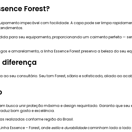
ssence Forest?
ipamento impecável com facilidade. A capa pode ser limpa rapidamen
atendimentos.
da para seu equipamento, proporcionando um caimento perfeito — sem f
sgos e amarelamento, a linha Essence Forest preserva a beleza do seu
 diferença
 ao seu consultório. Seu tom Forest, sóbrio e sofisticado, aliado ao ac
o
quem busca unir proteção máxima e design requintado. Garanta que seu
aduz bom gosto e excelência.
gas realizadas conforme região do Brasil.
inha Essence – Forest, onde
estilo
e
durabilidade
caminham lado a lado pa