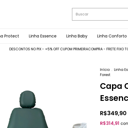
ha Protect
Linha Essence
Linha Baby
Linha Conforto
DESCONTOS NO PIX - +5% OFF CUPOM PRIMEIRACOMPRA - FRETE FIXO TODO O 
Início
.
Linha E
Forest
Capa C
Essenc
R$349,90
R$314,91
co