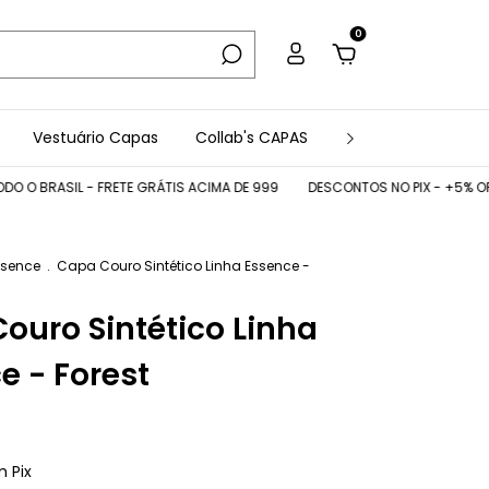
0
Vestuário Capas
Collab's CAPAS
Acessórios
Co
BRASIL - FRETE GRÁTIS ACIMA DE 999
DESCONTOS NO PIX - +5% OFF CUP
ssence
.
Capa Couro Sintético Linha Essence -
ouro Sintético Linha
e - Forest
m
Pix