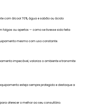
te com álcool 70%, água e sabão ou ácido
olgas ou apertos — como se tivesse sido feita
 equipamento mesmo com uso constante.
abamento impecável, valoriza o ambiente e transmite
 equipamento esteja sempre protegido e destaque a
ra oferecer o melhor ao seu consultório.