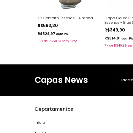
Capa Couro Sin
ence - Blue Sky
Kit Conforto Essence - Almond
Essence - Blue 
R$583,30
R$349,90
R$524,97
x
com
Pix
R$314,91
com
Pi
m juros
10
x
de
R$58,33
sem juros
7
x
de
R$49,99
sem
Capas News
Cadastr
Departamentos
Início