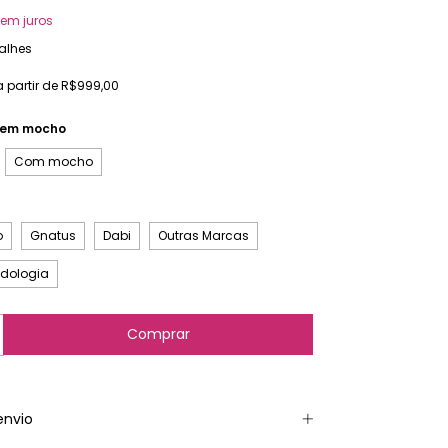
em juros
alhes
a partir de
R$999,00
em mocho
Com mocho
o
Gnatus
Dabi
Outras Marcas
dologia
envio