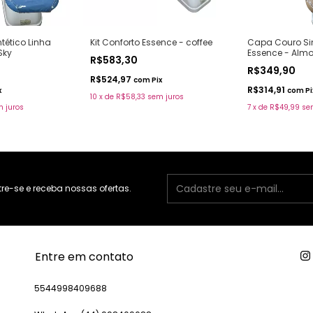
Kit Conforto Essence - coffee
tético Linha
Capa Couro Sin
Sky
Essence - Alm
R$583,30
R$349,90
R$524,97
com
Pix
R$314,91
x
com
Pi
10
x
de
R$58,33
sem juros
 juros
7
x
de
R$49,99
se
e-se e receba nossas ofertas.
Entre em contato
5544998409688