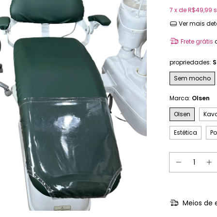
7
x de
R$49,99
s
Ver mais det
Frete grátis
propriedades:
S
Sem mocho
Marca:
Olsen
Olsen
Kav
Estética
Po
Meios de 