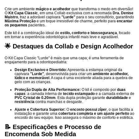
Crie um ambiente
mágico e acolhedor
que transforma o medo em diversão!
O
Kit Capa Classic
, em uma Collab exclusiva com a renomada
Dra. Denise
Maistro
, traz a adorável capivara
"Lurde"
para o seu consultório, garantindo
Máxima Proteção
e um toque irresistível de charme, perfeito para
encantar
os pequenos
pacientes.
Este kit é a combinação ideal de
estilo, conforto e biossegurança
, focado
em tornar a experiência odontológica infantil mais leve e agradável.
🌟 Destaques da Collab e Design Acolhedor
O Kit Capa Classic "Lurde" é mais que uma capa; é uma ferramenta de
engajamento para a odontopediatria:
Design Exclusivo e Divertido:
Apresenta a estampa original da
capivara
"Lurde"
, desenvolvida para criar um
ambiente acolhedor,
lúdico e memorável
. A capa é uma excelente aliada para a quebra de
gelo com as crianças.
Proteção Dupla de Alta Performance:
O kit é composto por
duas
capas
: a camada interna de
tecido estampado
e a camada externa de
PVC Cristal de 0.20mm
. Esta dupla proteção garante
durabilidade
e
resistência
contra manchas e desgaste.
Ajuste e Cobertura Superior:
O
encosto possui zíper
, o que facilita a
instalação e garante uma
cobertura completa e um ajuste perfeito
ao
encosto do seu equipo. Isso assegura o máximo de conforto e estética.
📝 Especificações e Processo de
Encomenda Sob Medida