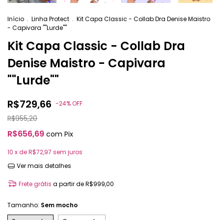
Início
.
Linha Protect
.
Kit Capa Classic - Collab Dra Denise Maistro
- Capivara ""Lurde""
Kit Capa Classic - Collab Dra
Denise Maistro - Capivara
""Lurde""
R$729,66
-
24
%
OFF
R$955,20
R$656,69
com
Pix
10
x de
R$72,97
sem juros
Ver mais detalhes
Frete grátis
a partir de
R$999,00
Tamanho:
Sem mocho