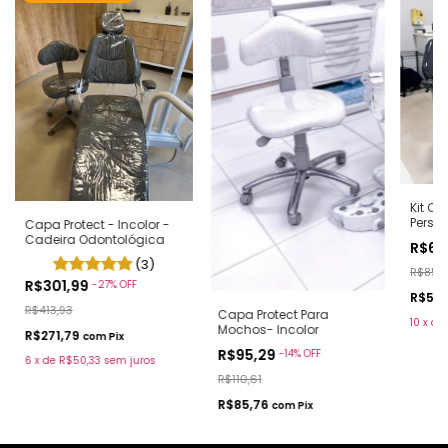
Kit Ca
Perso
Capa Protect - Incolor -
Cadeira Odontológica
R$65
(3)
R$859,
R$301,99
-
27
%
OFF
R$591
R$413,93
Capa Protect Para
10
x
de
Mochos- Incolor
R$271,79
com
Pix
R$95,29
-
14
%
OFF
6
x
de
R$50,33
sem juros
R$110,61
R$85,76
com
Pix