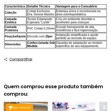
Característica
Detalhe Técnico
Vantagem para o Consultório
Collab Exclusiva
Estampa única e reconhecida na
Coleção
Dra. Denise Maistro
área odontopediátrica.
Camada
Tecido Estampado
Cria um ambiente divertido e
Estética
Capivara "Lurde"
acolhedor para crianças.
Camada
Escudo transparente de alta
PVC Cristal 0.20mm
Protetora
resistência e fácil higienização.
Instalação simplificada e ajuste
Fixação/Ajuste
Encosto com
Zíper
perfeito ao encosto do equipo.
Confeccionada Sob
Garantia de adaptação ao modelo
Dimensões
Medida
específico do seu equipamento.
Compartilhar
Quem comprou esse produto também
comprou:
Mais Vendido