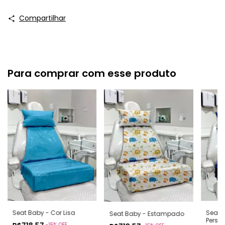
Compartilhar
Para comprar com esse produto
Seat Baby - Cor Lisa
Seat 
Seat Baby - Estampado
Perso
-
15
%
OFF