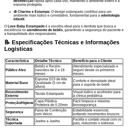
desinfecção
rápida após cada uso, mantendo o ambiente estéril e a
espuma protegida.
🎨 Charme e Estampa:
O design estampado contribui para um
ambiente mais lúdico e convidativo, fundamental para a
odontologia
infantil
.
O
Love Baby Estampado
é a escolha ideal para o dentista que busca a
excelência no
atendimento de bebês
, garantindo a segurança do paciente e
a tranquilidade dos responsáveis.
📝 Especificações Técnicas e Informações
Logísticas
Característica
Detalhe Técnico
Benefício para o Cliente
Bebês e Recém-
Atendimento especializado e
Público Alvo
nascidos de 2 a 18
seguro desde os primeiros
meses
meses.
Espuma D23 de Alta
Conforto e densidade ideal
Material Base
Qualidade (5 cm de
para o suporte do bebê.
altura)
Revestimento
Visual lúdico e acolhedor para
Tecido Estampado
Externo
a clínica pediátrica.
Capa Plástica
Fácil limpeza e máxima
Proteção/Higiene
Protetora de 0.20mm
biossegurança.
Faixa de Contenção
Estabilidade essencial,
Segurança
com Velcro
evitando movimentos bruscos.
Técnica
Facilita o contato visual com os
Joelho a Joelho
Suportada
pais, reduzindo o estresse.