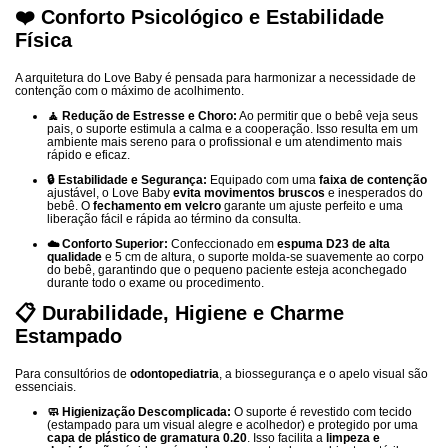
❤️ Conforto Psicológico e Estabilidade
Física
A arquitetura do Love Baby é pensada para harmonizar a necessidade de
contenção com o máximo de acolhimento.
🧘 Redução de Estresse e Choro:
Ao permitir que o bebê veja seus
pais, o suporte estimula a calma e a cooperação. Isso resulta em um
ambiente mais sereno para o profissional e um atendimento mais
rápido e eficaz.
🔒 Estabilidade e Segurança:
Equipado com uma
faixa de contenção
ajustável, o Love Baby
evita movimentos bruscos
e inesperados do
bebê. O
fechamento em velcro
garante um ajuste perfeito e uma
liberação fácil e rápida ao término da consulta.
☁️ Conforto Superior:
Confeccionado em
espuma D23 de alta
qualidade
e 5 cm de altura, o suporte molda-se suavemente ao corpo
do bebê, garantindo que o pequeno paciente esteja aconchegado
durante todo o exame ou procedimento.
📋 Durabilidade, Higiene e Charme
Estampado
Para consultórios de
odontopediatria
, a biossegurança e o apelo visual são
essenciais.
🧼 Higienização Descomplicada:
O suporte é revestido com tecido
(estampado para um visual alegre e acolhedor) e protegido por uma
capa de plástico de gramatura 0.20
. Isso facilita a
limpeza e