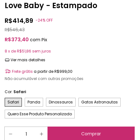
Love Baby - Estampado
R$414,89
-
24
%
OFF
R$546,43
R$373,40
com
Pix
8
x de
R$51,86
sem juros
Ver mais detalhes
Frete grátis
a partir de
R$999,00
Não acumulável com outras promoções
Cor:
Safari
Safari
Panda
Dinossauros
Gatos Astronautas
Quero Esse Produto Personalizado