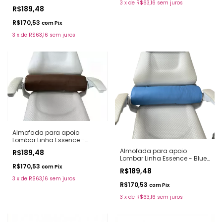
3
x
de
R$63,16
sem juros
Snow
R$189,48
R$170,53
com
Pix
3
x
de
R$63,16
sem juros
Almofada para apoio
Lombar Linha Essence -
Coffee
Almofada para apoio
R$189,48
Lombar Linha Essence - Blue
Sky
R$170,53
com
Pix
R$189,48
3
x
de
R$63,16
sem juros
R$170,53
com
Pix
3
x
de
R$63,16
sem juros