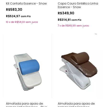
Kit Conforto Essence - Snow
Capa Couro Sintético Linha
Essence - Snow
R$583,30
R$349,90
R$524,97
com
Pix
R$314,91
com
Pix
10
x
de
R$58,33
sem juros
7
x
de
R$49,99
sem juros
Almofada para apoio de
Almofada para apoio de