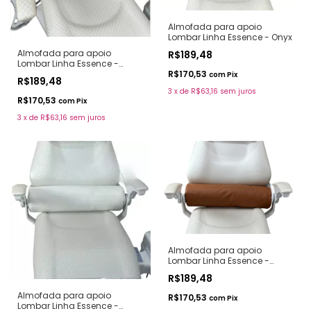
Almofada para apoio
Lombar Linha Essence - Onyx
Almofada para apoio
R$189,48
Lombar Linha Essence -
Forest
R$170,53
com
Pix
R$189,48
3
x
de
R$63,16
sem juros
R$170,53
com
Pix
3
x
de
R$63,16
sem juros
Almofada para apoio
Lombar Linha Essence -
Caramelo
R$189,48
Almofada para apoio
R$170,53
com
Pix
Lombar Linha Essence -