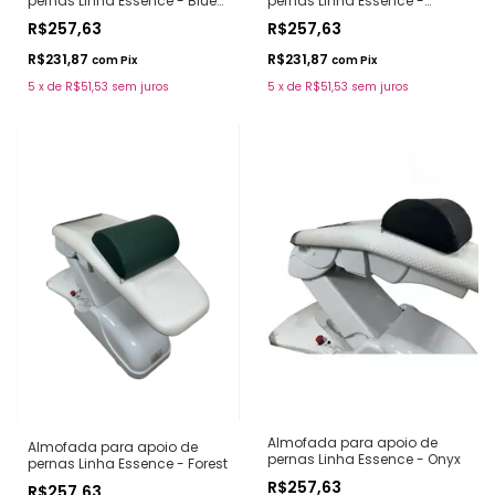
pernas Linha Essence -
pernas Linha Essence - Blue
Coffee
Sky
R$257,63
R$257,63
R$231,87
R$231,87
com
Pix
com
Pix
5
x
de
R$51,53
sem juros
5
x
de
R$51,53
sem juros
Almofada para apoio de
Almofada para apoio de
pernas Linha Essence - Onyx
pernas Linha Essence - Forest
R$257,63
R$257,63