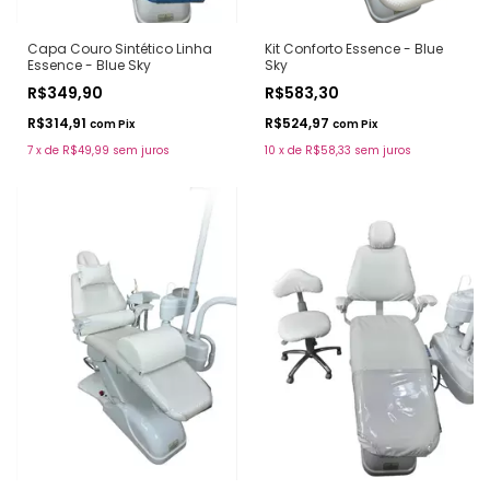
Capa Couro Sintético Linha
Kit Conforto Essence - Blue
Essence - Blue Sky
Sky
R$349,90
R$583,30
R$314,91
R$524,97
com
Pix
com
Pix
7
x
de
R$49,99
sem juros
10
x
de
R$58,33
sem juros