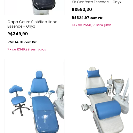
Kit Conforto Essence - Onyx
R$583,30
R$524,97
com
Pix
Capa Couro Sintético Linha
10
x
de
R$58,33
sem juros
Essence - Onyx
R$349,90
R$314,91
com
Pix
7
x
de
R$49,99
sem juros