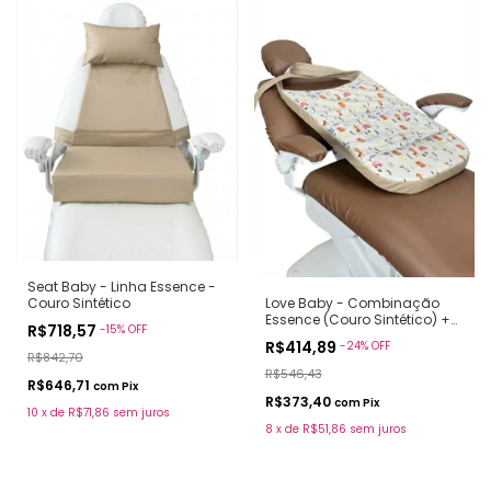
Seat Baby - Linha Essence -
Love Baby - Combinação
Couro Sintético
Essence (Couro Sintético) +
R$718,57
-
15
%
OFF
Estampa
R$414,89
-
24
%
OFF
R$842,70
R$546,43
R$646,71
com
Pix
R$373,40
com
Pix
10
x
de
R$71,86
sem juros
8
x
de
R$51,86
sem juros