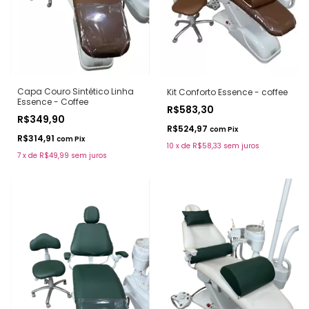
Capa Couro Sintético Linha
Kit Conforto Essence - coffee
Essence - Coffee
R$583,30
R$349,90
R$524,97
com
Pix
R$314,91
com
Pix
10
x
de
R$58,33
sem juros
7
x
de
R$49,99
sem juros