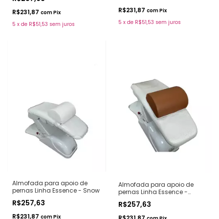
R$231,87
com
Pix
R$231,87
com
Pix
5
x
de
R$51,53
sem juros
5
x
de
R$51,53
sem juros
Almofada para apoio de
Almofada para apoio de
pernas Linha Essence - Snow
pernas Linha Essence -
Caramelo
R$257,63
R$257,63
R$231,87
com
Pix
R$231,87
com
Pix