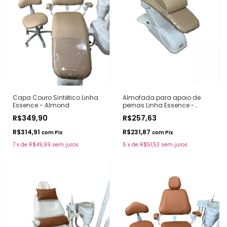
Capa Couro Sintético Linha
Almofada para apoio de
Essence - Almond
pernas Linha Essence -
Almond
R$349,90
R$257,63
R$314,91
R$231,87
com
Pix
com
Pix
7
x
de
R$49,99
sem juros
5
x
de
R$51,53
sem juros