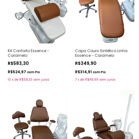
Kit Conforto Essence -
Capa Couro Sintético Linha
Caramelo
Essence - Caramelo
R$583,30
R$349,90
R$524,97
R$314,91
com
Pix
com
Pix
10
x
de
R$58,33
sem juros
7
x
de
R$49,99
sem juros