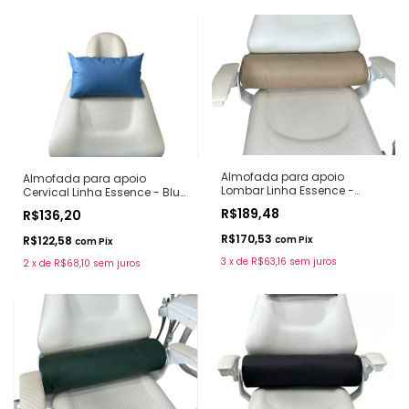
Almofada para apoio
Almofada para apoio
Lombar Linha Essence -
Cervical Linha Essence - Blue
Almond
Sky
R$189,48
R$136,20
R$170,53
com
Pix
R$122,58
com
Pix
3
x
de
R$63,16
sem juros
2
x
de
R$68,10
sem juros