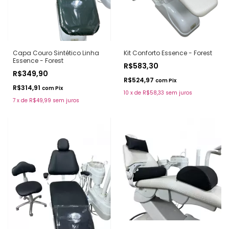
Capa Couro Sintético Linha
Kit Conforto Essence - Forest
Essence - Forest
R$583,30
R$349,90
R$524,97
com
Pix
R$314,91
com
Pix
10
x
de
R$58,33
sem juros
7
x
de
R$49,99
sem juros