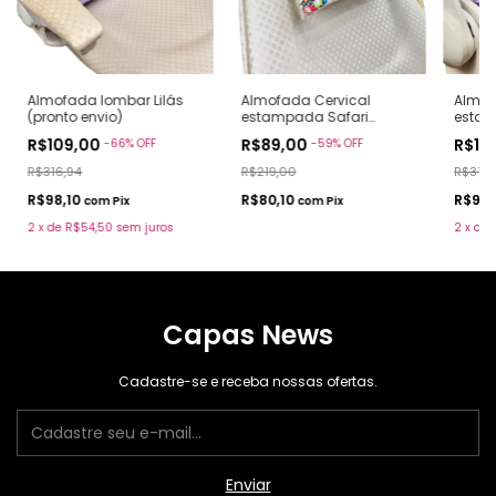
Almofada lombar Lilás
Almofada Cervical
Almof
(pronto envio)
estampada Safari
estam
divertido(pronto envio)
(pront
R$109,00
R$89,00
R$10
-
66
%
OFF
-
59
%
OFF
R$316,94
R$219,00
R$316,
R$98,10
R$80,10
R$98,
com
Pix
com
Pix
2
x
de
R$54,50
sem juros
2
x
de
Capas News
Cadastre-se e receba nossas ofertas.