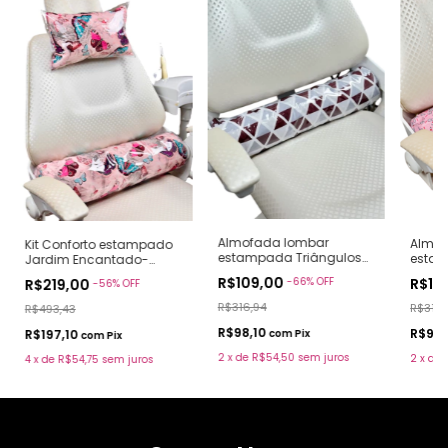
Almofada lombar
Almof
Kit Conforto estampado
estampada Triângulos
estam
Jardim Encantado-
Geométricos tons bordô
rosa (
(Pronto Envio)
R$109,00
R$10
-
66
%
OFF
R$219,00
-
56
%
OFF
(pronto envio)
R$316,94
R$316,
R$493,43
R$98,10
R$98,
R$197,10
com
Pix
com
Pix
2
x
de
R$54,50
sem juros
2
x
de
4
x
de
R$54,75
sem juros