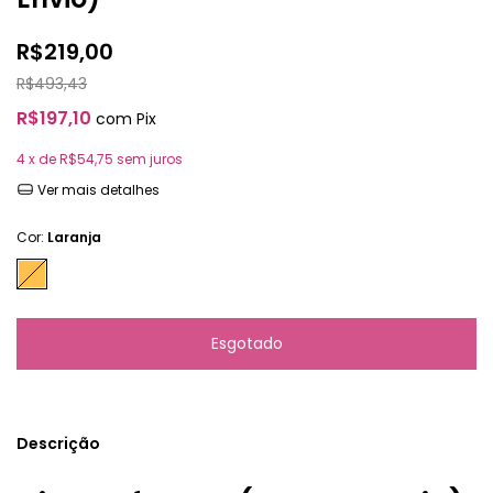
R$219,00
R$493,43
R$197,10
com
Pix
4
x de
R$54,75
sem juros
Ver mais detalhes
Cor:
Laranja
Descrição