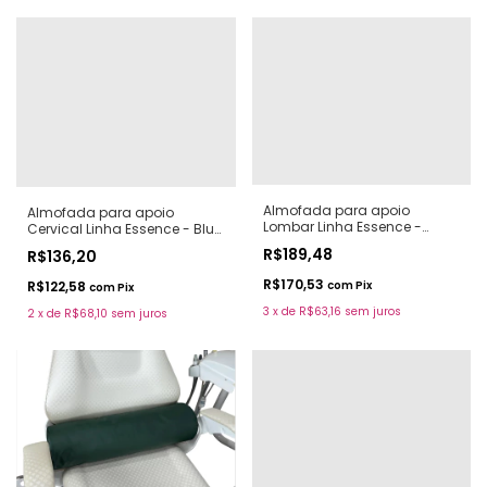
Almofada para apoio
Almofada para apoio
Lombar Linha Essence -
Cervical Linha Essence - Blue
Almond
Sky
R$189,48
R$136,20
R$170,53
com
Pix
R$122,58
com
Pix
3
x
de
R$63,16
sem juros
2
x
de
R$68,10
sem juros