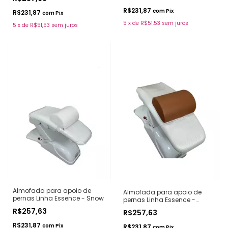
R$231,87
com
Pix
R$231,87
com
Pix
5
x
de
R$51,53
sem juros
5
x
de
R$51,53
sem juros
Almofada para apoio de
Almofada para apoio de
pernas Linha Essence - Snow
pernas Linha Essence -
Caramelo
R$257,63
R$257,63
R$231,87
com
Pix
R$231,87
com
Pix