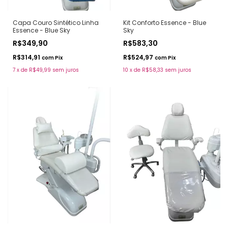
Capa Couro Sintético Linha
Kit Conforto Essence - Blue
Essence - Blue Sky
Sky
R$349,90
R$583,30
R$314,91
R$524,97
com
Pix
com
Pix
7
x
de
R$49,99
sem juros
10
x
de
R$58,33
sem juros