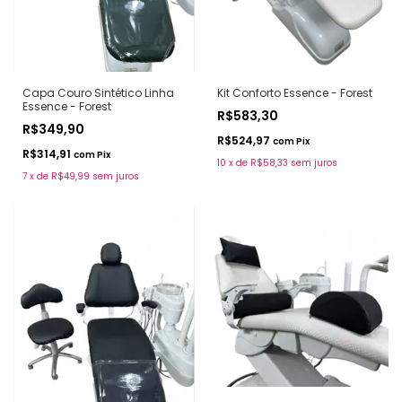
Capa Couro Sintético Linha
Kit Conforto Essence - Forest
Essence - Forest
R$583,30
R$349,90
R$524,97
com
Pix
R$314,91
com
Pix
10
x
de
R$58,33
sem juros
7
x
de
R$49,99
sem juros