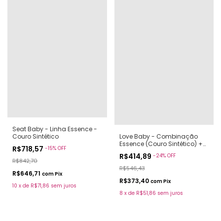
Seat Baby - Linha Essence -
Love Baby - Combinação
Couro Sintético
Essence (Couro Sintético) +
R$718,57
-
15
%
OFF
Estampa
R$414,89
-
24
%
OFF
R$842,70
R$546,43
R$646,71
com
Pix
R$373,40
com
Pix
10
x
de
R$71,86
sem juros
8
x
de
R$51,86
sem juros