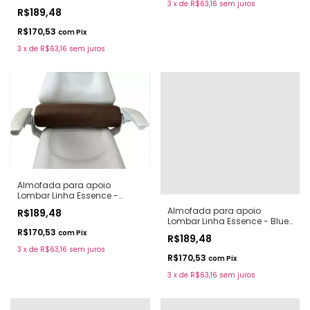
3
x
de
R$63,16
sem juros
Snow
R$189,48
R$170,53
com
Pix
3
x
de
R$63,16
sem juros
Almofada para apoio
Lombar Linha Essence -
Coffee
Almofada para apoio
R$189,48
Lombar Linha Essence - Blue
Sky
R$170,53
com
Pix
R$189,48
3
x
de
R$63,16
sem juros
R$170,53
com
Pix
3
x
de
R$63,16
sem juros