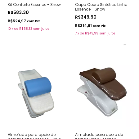
Kit Conforto Essence - Snow
Capa Couro Sintético Linha
Essence - Snow
R$583,30
R$349,90
R$524,97
com
Pix
R$314,91
com
Pix
10
x
de
R$58,33
sem juros
7
x
de
R$49,99
sem juros
Almofada para apoio de
Almofada para apoio de