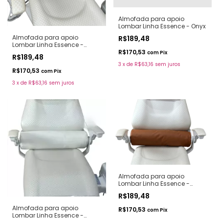
Almofada para apoio
Lombar Linha Essence - Onyx
Almofada para apoio
R$189,48
Lombar Linha Essence -
Forest
R$170,53
com
Pix
R$189,48
3
x
de
R$63,16
sem juros
R$170,53
com
Pix
3
x
de
R$63,16
sem juros
Almofada para apoio
Lombar Linha Essence -
Caramelo
R$189,48
Almofada para apoio
R$170,53
com
Pix
Lombar Linha Essence -