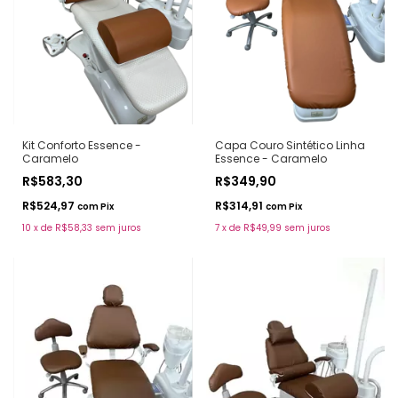
Kit Conforto Essence -
Capa Couro Sintético Linha
Caramelo
Essence - Caramelo
R$583,30
R$349,90
R$524,97
R$314,91
com
Pix
com
Pix
10
x
de
R$58,33
sem juros
7
x
de
R$49,99
sem juros