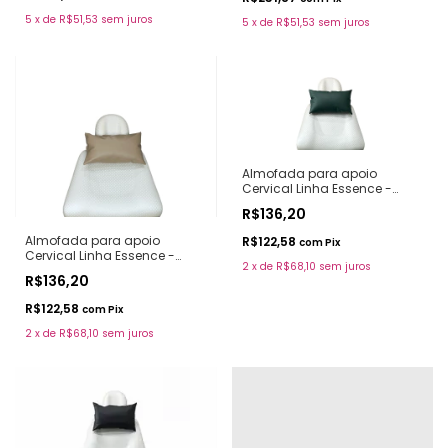
5
x
de
R$51,53
sem juros
5
x
de
R$51,53
sem juros
Almofada para apoio
Cervical Linha Essence -
Forest
R$136,20
Almofada para apoio
R$122,58
com
Pix
Cervical Linha Essence -
2
x
de
R$68,10
sem juros
Almond
R$136,20
R$122,58
com
Pix
2
x
de
R$68,10
sem juros