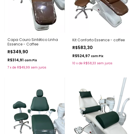
Capa Couro Sintético Linha
Kit Conforto Essence - coffee
Essence - Coffee
R$583,30
R$349,90
R$524,97
com
Pix
R$314,91
com
Pix
10
x
de
R$58,33
sem juros
7
x
de
R$49,99
sem juros