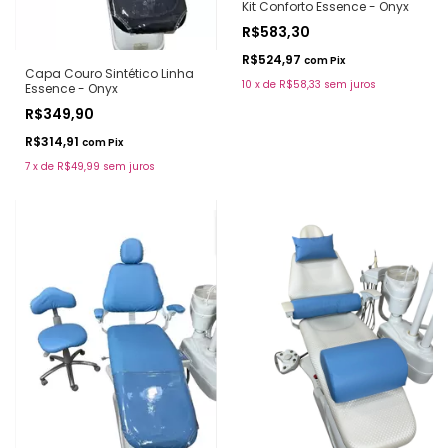
Kit Conforto Essence - Onyx
R$583,30
R$524,97
com
Pix
Capa Couro Sintético Linha
10
x
de
R$58,33
sem juros
Essence - Onyx
R$349,90
R$314,91
com
Pix
7
x
de
R$49,99
sem juros