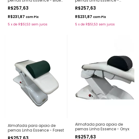
pernas Linha Essence -
pernas Linha Essence - Blue
Coffee
Sky
R$257,63
R$257,63
R$231,87
R$231,87
com
Pix
com
Pix
5
x
de
R$51,53
sem juros
5
x
de
R$51,53
sem juros
Almofada para apoio de
Almofada para apoio de
pernas Linha Essence - Onyx
pernas Linha Essence - Forest
R$257,63
R$257,63