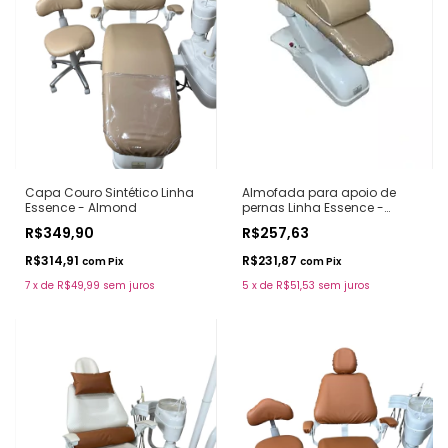
Capa Couro Sintético Linha
Almofada para apoio de
Essence - Almond
pernas Linha Essence -
Almond
R$349,90
R$257,63
R$314,91
R$231,87
com
Pix
com
Pix
7
x
de
R$49,99
sem juros
5
x
de
R$51,53
sem juros