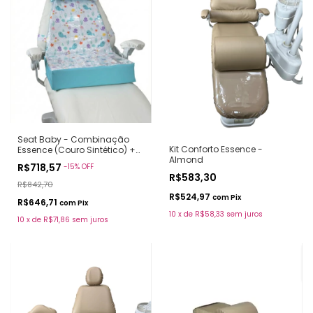
Seat Baby - Combinação
Kit Conforto Essence -
Essence (Couro Sintético) +
Almond
Estampa
R$718,57
-
15
%
OFF
R$583,30
R$842,70
R$524,97
com
Pix
R$646,71
com
Pix
10
x
de
R$58,33
sem juros
10
x
de
R$71,86
sem juros